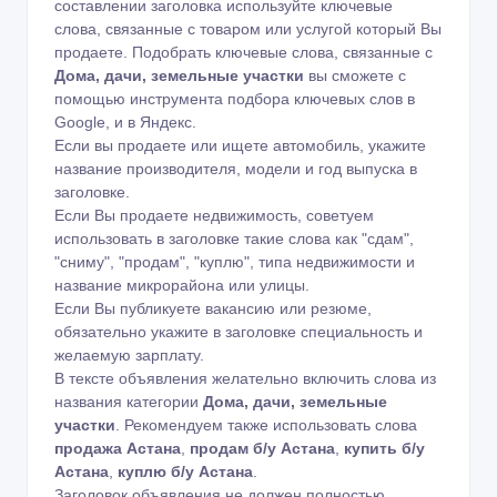
составлении заголовка используйте ключевые
слова, связанные с товаром или услугой который Вы
продаете. Подобрать ключевые слова, связанные с
Дома, дачи, земельные участки
вы сможете с
помощью
инструмента подбора ключевых слов в
Google
,
и в Яндекс
.
Если вы продаете или ищете автомобиль, укажите
название производителя, модели и год выпуска в
заголовке.
Если Вы продаете недвижимость, советуем
использовать в заголовке такие слова как "сдам",
"сниму", "продам", "куплю", типа недвижимости и
название микрорайона или улицы.
Если Вы публикуете вакансию или резюме,
обязательно укажите в заголовке специальность и
желаемую зарплату.
В тексте объявления желательно включить слова из
названия категории
Дома, дачи, земельные
участки
. Рекомендуем также использовать слова
продажа Астана
,
продам б/у Астана
,
купить б/у
Астана
,
куплю б/у Астана
.
Заголовок объявления не должен полностью