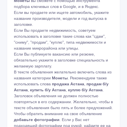
Монеты
вы сможете с помощью
инструмента
подбора ключевых слов в Google
,
и в Яндекс
.
Если вы продаете или ищете автомобиль, укажите
название производителя, модели и год выпуска в
заголовке.
Если Вы продаете недвижимость, советуем
использовать в заголовке такие слова как "сдам",
"сниму", "продам", "куплю", типа недвижимости и
название микрорайона или улицы.
Если Вы публикуете вакансию или резюме,
обязательно укажите в заголовке специальность и
желаемую зарплату.
В тексте объявления желательно включить слова из
названия категории
Монеты
. Рекомендуем также
использовать слова
продажа Астана
,
продам б/у
Астана
,
купить б/у Астана
,
куплю б/у Астана
.
Заголовок объявления не должен полностью
повторяться в его содержании. Желательно, чтобы в
тексте объявления было пять и более предложений.
Чтобы обратить внимание на свое объявление
добавьте фотографии
. Если у Вас нет
подходящей фотографии под рукой, найдите ее на