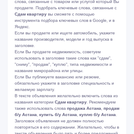
слова, связанные с товаром или услугой который Вы
продаете. Подобрать ключевые слова, связанные с
Сдам квартиру
вы сможете с помощью
инструмента подбора ключевых слов в Google
,
и в
Яндекс
.
Если вы продаете или ищете автомобиль, укажите
название производителя, модели и год выпуска в
заголовке.
Если Вы продаете недвижимость, советуем
использовать в заголовке такие слова как "сдам",
"сниму", "продам", "куплю", типа недвижимости и
название микрорайона или улицы.
Если Вы публикуете вакансию или резюме,
обязательно укажите в заголовке специальность и
желаемую зарплату.
В тексте объявления желательно включить слова из
названия категории
Сдам квартиру
. Рекомендуем
также использовать слова
продажа Астана
,
продам
б/у Астана
,
купить б/у Астана
,
куплю б/у Астана
.
Заголовок объявления не должен полностью
повторяться в его содержании. Желательно, чтобы в
тексте объявления было пять и более предложений.