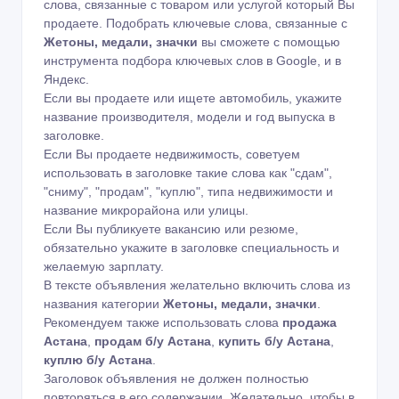
слова, связанные с товаром или услугой который Вы
продаете. Подобрать ключевые слова, связанные с
Жетоны, медали, значки
вы сможете с помощью
инструмента подбора ключевых слов в Google
,
и в
Яндекс
.
Если вы продаете или ищете автомобиль, укажите
название производителя, модели и год выпуска в
заголовке.
Если Вы продаете недвижимость, советуем
использовать в заголовке такие слова как "сдам",
"сниму", "продам", "куплю", типа недвижимости и
название микрорайона или улицы.
Если Вы публикуете вакансию или резюме,
обязательно укажите в заголовке специальность и
желаемую зарплату.
В тексте объявления желательно включить слова из
названия категории
Жетоны, медали, значки
.
Рекомендуем также использовать слова
продажа
Астана
,
продам б/у Астана
,
купить б/у Астана
,
куплю б/у Астана
.
Заголовок объявления не должен полностью
повторяться в его содержании. Желательно, чтобы в