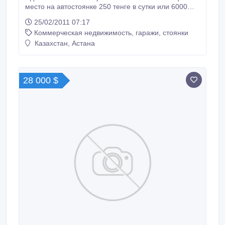
место на автостоянке 250 тенге в сутки или 6000
тенге в месяц охраняемая територия с
25/02/2011 07:17
капитальным ограждением на Республике-Кенесары
Коммерческая недвижимость, гаражи, стоянки
32-63-03 8-702-164-44-15.
Казахстан, Астана
28 000 $