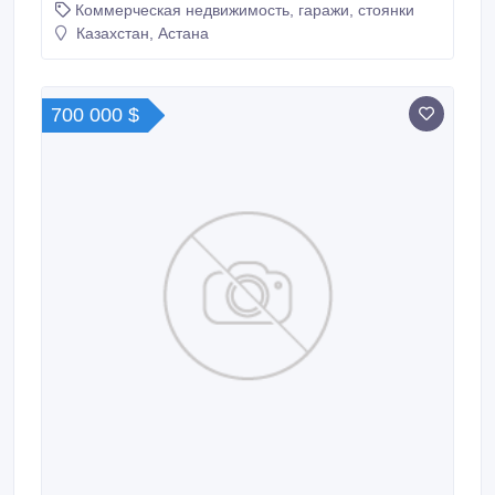
Коммерческая недвижимость, гаражи, стоянки
Независимости 34. Торг Документы готовы. Причина
продажи: переезд.
Казахстан, Астана
700 000 $