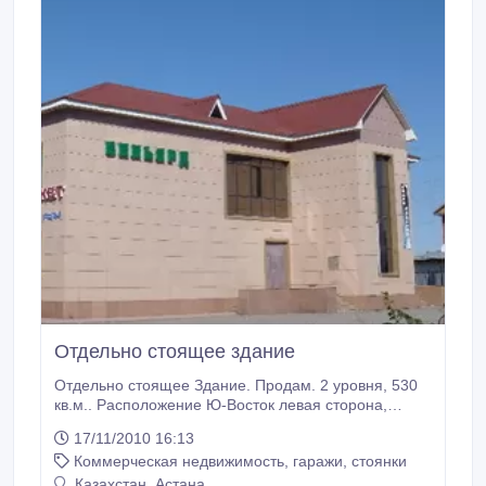
Отдельно стоящее здание
Отдельно стоящее Здание. Продам. 2 уровня, 530
кв.м.. Расположение Ю-Восток левая сторона,
вдоль оживленной дороги, в непосредственной
17/11/2010 16:13
близости с клубом Чикаго. Срочно. Комплекты
Коммерческая недвижимость, гаражи, стоянки
оборудования для Супермаркета, Салона Красоты
и Бильярдного клуба..
Казахстан, Астана