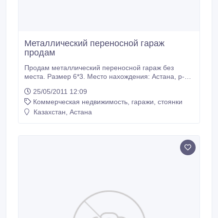
Металлический переносной гараж
продам
Продам металлический переносной гараж без
места. Размер 6*3. Место нахождения: Астана, р-н
Лесозавода, ул.Складская. 2200 у.е. (торг). 54-43-
25/05/2011 12:09
13, 8-701-626-20-84. Любовь Семеновна.
Коммерческая недвижимость, гаражи, стоянки
Казахстан, Астана