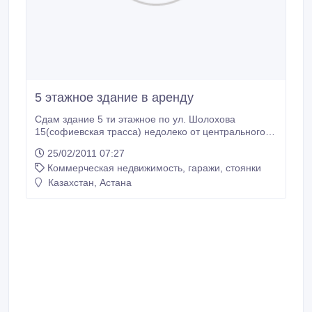
5 этажное здание в аренду
Сдам здание 5 ти этажное по ул. Шолохова
15(софиевская трасса) недолеко от центрального
рынка можно по этажно есть телефон, интернет,
25/02/2011 07:27
парковка, охрана здание огорожено тел.32-63-03 8-
Коммерческая недвижимость, гаражи, стоянки
702-164-44-15 по 8 у.е. за кв.м..
Казахстан, Астана