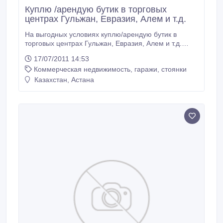
Куплю /арендую бутик в торговых
центрах Гульжан, Евразия, Алем и т.д.
На выгодных условиях куплю/арендую бутик в
торговых центрах Гульжан, Евразия, Алем и т.д.
Продажи ориентированы на женскую одежду.
17/07/2011 14:53
Условия покупки/аренды обговорю на ваших
Коммерческая недвижимость, гаражи, стоянки
условиях..
Казахстан, Астана