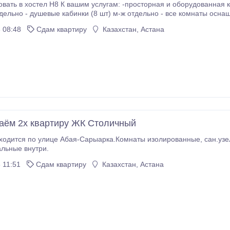
торная и оборудованная кухня -комната отдыха - по 2 санузла на каждом
ключами -койко-место (+постельное белье) -полотенце.
 08:48
Сдам квартиру
Казахстан, Астана
аём 2х квартиру ЖК Столичный
ходится по улице Абая-Сарыарка.Комнаты изолированные, сан.узе
льные внутри.
 11:51
Сдам квартиру
Казахстан, Астана