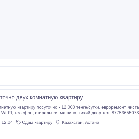
точно двух комнатную квартиру
иру посуточно - 12 000 тенге/сутки, евроремонт, чистая, полностью меблированная, кабельное
телевидение, WI-FI, телефон, стиральная машина, тихий двор тел. 8775365507
 12:04
Сдам квартиру
Казахстан, Астана