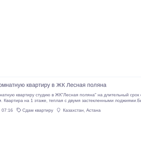
комнатную квартиру в ЖК Лесная поляна
ую квартиру студию в ЖК"Лесная поляна" на длительный срок семейным, аккуратным, пла
я с двумя застекленными лоджиями.Бытовая техника , мебель есть. телефон
.
 07:16
Сдам квартиру
Казахстан, Астана