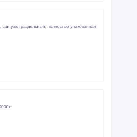
е, сан.узел раздельный, полностью упакованная
000тг.