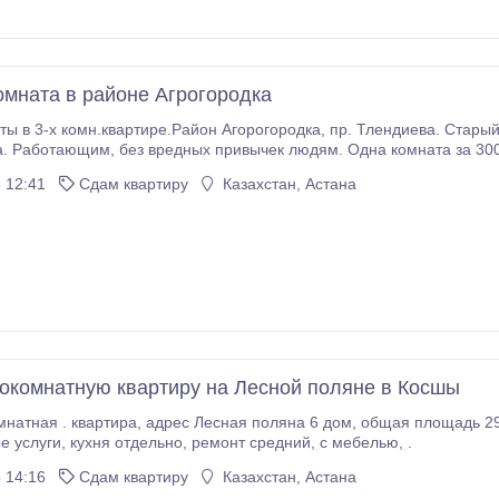
омната в районе Агрогородка
артире.Район Агорогородка, пр. Тлендиева. Старый, теплый дом. Рядом есть школа, поликлиника,
 12:41
Сдам квартиру
Казахстан, Астана
окомнатную квартиру на Лесной поляне в Косшы
ляна 6 дом, общая площадь 29 кв.метров, 3 этаж, цена 65000 тенге и плюс
коммунальные услуги, кухня отдельно, ремонт средний, с мебелью, .
 14:16
Сдам квартиру
Казахстан, Астана