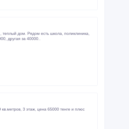
ТД, остановка. Работающим, без вредных привычек людям. Одна комната за 30000, другая за 40000..