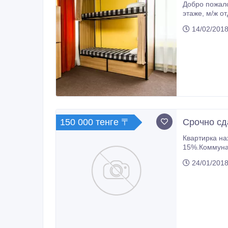
Добро пожаловать в хостел Н8 К вашим услугам: -прос
этаже, м/ж отдельно - душевые кабинки (8 шт) м-ж отдельно - все комнаты оснащены кондиционерами -отдельные шкафы с
14/02/2018
150 000 тенге 〒
Срочно сд
Квартирка на
15%.Коммуна
24/01/2018