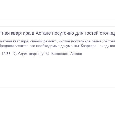
тная квартира в Астане посуточно для гостей столи
е постельное белье, бытовая техника, WI-FI. Курить в квартире строго
редоставляются все необходимые документы. Квартира находится 
находятся : ТРЦ Арсенал, Аграрный университ, Железнодорожный колле
 12:53
Сдам квартиру
Казахстан, Астана