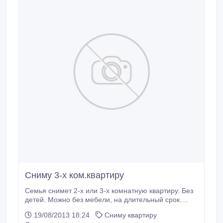
Сниму 3-х ком.квартиру
Семья снимет 2-х или 3-х комнатную квартиру. Без
детей. Можно без мебели, на длительный срок.
Чистоту, порядок и своевременную оплату
19/08/2013 18:24
Сниму квартиру
гарантирую. Карлыгаш 87012441071 87751094358.