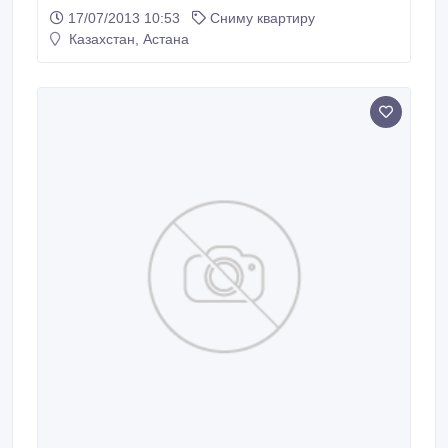
районе Абая- Сарыарка, .......Победы-
17/07/2013 10:53
Сниму квартиру
Сейфуллина........Чистоту и своевременную оплату-
Казахстан, Астана
гарантируем!.....рассмотрим все
варианты....т.87755450076.