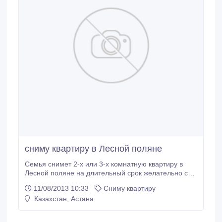
cниму квартиру в Лесной поляне
Семья снимет 2-х или 3-х комнатную квартиру в
Лесной поляне на длительный срок желательно с
мебелью и бытовой техникой на очень длительный
11/08/2013 10:33
Сниму квартиру
срок. Семейная пара с двумя детьми.
Казахстан, Астана
Своевременную оплату и порядок гарантируем.
Вообще переезжаем из Усть-Каменогорска.
Квартира нужна с 25 августа перевести детей,