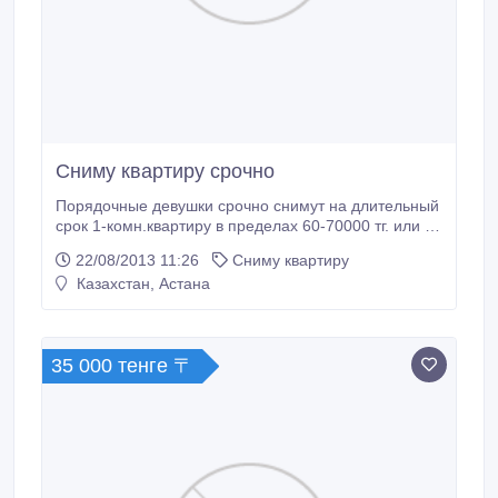
Сниму квартиру срочно
Порядочные девушки срочно снимут на длительный
срок 1-комн.квартиру в пределах 60-70000 тг. или 2-
комн.квартиру в пределах 80000 - 100000
22/08/2013 11:26
Сниму квартиру
тг.Бытовая техника, мебель обязательно. Порядок и
Казахстан, Астана
оплату гарантируем. 87053825580, 87014677121.
Желательно в районе ТЦ Евразий или р-н Встречи.
35 000 тенге 〒