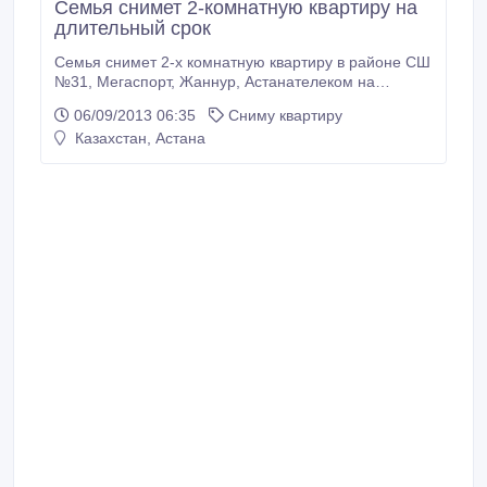
Семья снимет 2-комнатную квартиру на
длительный срок
Семья снимет 2-х комнатную квартиру в районе СШ
№31, Мегаспорт, Жаннур, Астанателеком на
длительный срок (можно частично
06/09/2013 06:35
Сниму квартиру
мебелированную). Чистоту и оплату гарантирую.
Казахстан, Астана