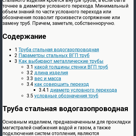
стального изделия кроется внутри трубы, а если быть
точнее в диаметре условного перехода. Минимальный
объем знаний по части условного перехода или
обозначения позволит произвести сопряжение или
замену труб. Причем, заметьте, собственноручно.
Содержание
1
Труба стальная водогазопроводная
2
Параметры стальных ВГП труб
3
Как выбирают металлические трубы
3.1
какой толщины стенки ВГП труб
3.2
длина изделия
3.3
вес и масса
3.4
как совершить переход
3.4.1
диаметр условного перехода
3.5
условные обозначения труб
Труба стальная водогазопроводная
Основным изделием, предназначенным для прокладки
магистралей снабжения водой и газом, а также
подключения систем отопления, являются