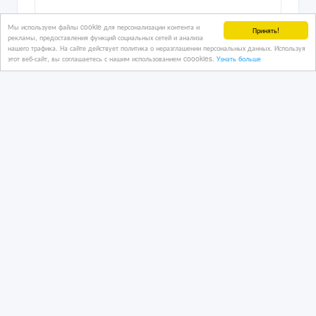
Урал -4320 , с хранения ,
двухмостовый с блокировкой
Мы используем файлы cookie для персонализации контента и
Принять!
рекламы, предоставления функций социальных сетей и анализа
нашего трафика. На сайте действует политика о неразглашении персональных данных. Используя
этот веб-сайт, вы соглашаетесь с нашим использованием coookies.
Узнать больше
6 дн. назад
Грузовые автомобили
Казахстан, Астана
16 250 000 тенге 〒