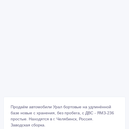
Продаём автомобили Урал бортовые на удлинённой
базе новые с хранения, без пробега, с ДВС - ЯМЗ-236
простые. Находятся в г. Челябинск, Россия.
Заводская сборка.
Цена: 1, 7 млн.руб./шт.
По запросу вышлю фото и видео, звоните!
т. в России: +7 964 178-64-27. Юрий.