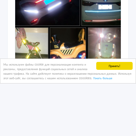
Мы используем файлы cookie для персонализации контента и
Принять!
рекламы, предоставления функций социальных сетей и анализа
Светоотражающая лента на
нашего трафика. На сайте действует политика о неразглашении персональных данных. Используя
этот веб-сайт, вы соглашаетесь с нашим использованием coookies.
Узнать больше
велосипед, мотоцикл, автомобиль,
самокат.
18/10/2021 13:40
Автотюнинг, ремонт
Казахстан, Астана