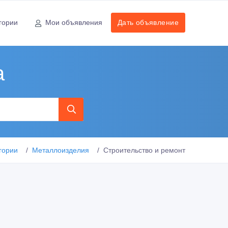
гории
Мои объявления
Дать объявление
а
гории
Металлоизделия
Строительство и ремонт