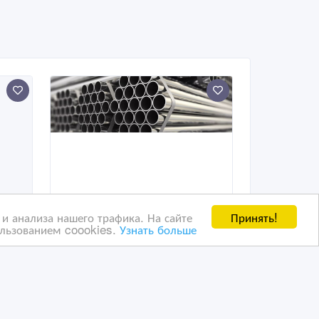
Принять!
и анализа нашего трафика. На сайте
ользованием coookies.
Узнать больше
о
Надёжный поставщик труб
и деталей трубопроводов
для предприятий ТЭК