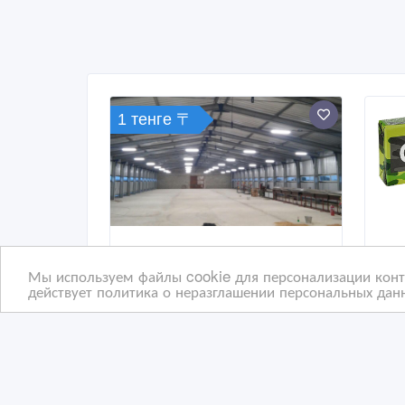
1 тенге 〒
Мы используем файлы cookie для персонализации конте
действует политика о неразглашении персональных данн
Проектирование,
Эле
изготовление и монтаж
выс
металлоконструкции
выг
любой сложности.