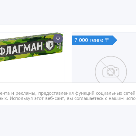
7 000 тенге 〒
нта и рекламы, предоставления функций социальных сетей 
ых. Используя этот веб-сайт, вы соглашаетесь с нашим исп
ктроды Флагман -
Ремонт газогорелочног
окое качество,
оборудования монтаж
одная цена!
блочно модульных
котельных