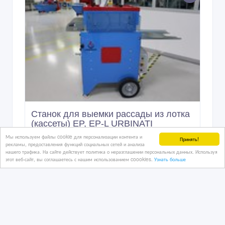
Станок для выемки рассады из лотка
(кассеты) EP, EP-L URBINATI
Мы используем файлы cookie для персонализации контента и
Принять!
рекламы, предоставления функций социальных сетей и анализа
нашего трафика. На сайте действует политика о неразглашении персональных данных. Используя
6 час. назад
этот веб-сайт, вы соглашаетесь с нашим использованием coookies.
Узнать больше
Сельхозоборорудование
Казахстан, Астана