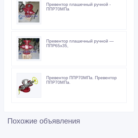
Превентор плашечный ручной -
ППР70МПа
Превентор плашечный ручной —
ППР65х35,
Превентор ППР70МПа. Превентор
ППР70МПа.
Похожие объявления