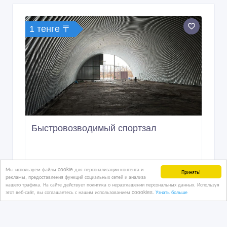
1 тенге 〒
Быстровозводимый спортзал
28 дн. назад
Мы используем файлы cookie для персонализации контента и
Принять!
рекламы, предоставления функций социальных сетей и анализа
Продам прочее
нашего трафика. На сайте действует политика о неразглашении персональных данных. Используя
Казахстан, Астана
этот веб-сайт, вы соглашаетесь с нашим использованием coookies.
Узнать больше