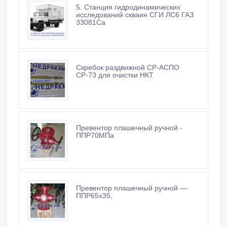
5. Станция гидродинамических
исследований скваин СГИ ЛС6 ГАЗ
33081Са
Скребок раздвижной СР-АСПО
СР-73 для очистки НКТ
Превентор плашечный ручной -
ППР70МПа
Превентор плашечный ручной —
ППР65х35,