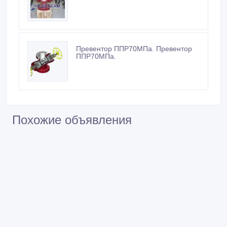
Превентор ППР70МПа. Превентор
ППР70МПа.
Похожие объявления