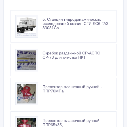
5. Станция гидродинамических
исследований скваин СГИ ЛС6 ГАЗ
33081Са
Скребок раздвижной СР-АСПО
СР-73 для очистки НКТ
Превентор плашечный ручной -
ППР70МПа
Превентор плашечный ручной —
ППР65х35,