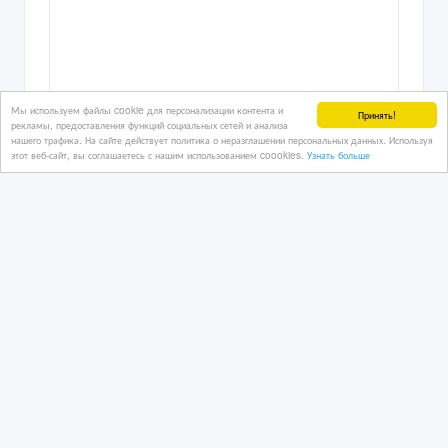
Мы используем файлы cookie для персонализации контента и
Принять!
рекламы, предоставления функций социальных сетей и анализа
нашего трафика. На сайте действует политика о неразглашении персональных данных. Используя
этот веб-сайт, вы соглашаетесь с нашим использованием coookies.
Узнать больше
Продам трубу газовую б/у 720*8
28/06/2022 05:23
Трубы
Казахстан, Астана
35 000 руб.