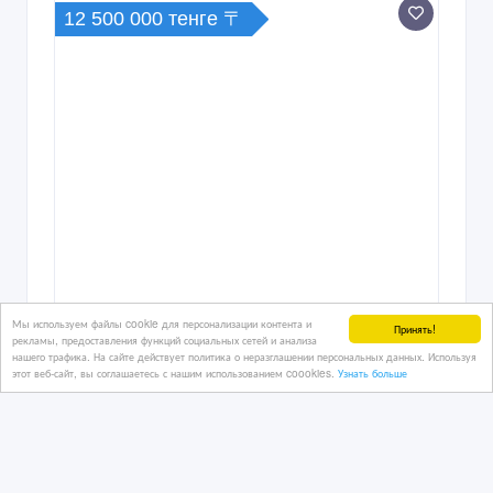
12 500 000 тенге 〒
Мы используем файлы cookie для персонализации контента и
Принять!
рекламы, предоставления функций социальных сетей и анализа
нашего трафика. На сайте действует политика о неразглашении персональных данных. Используя
этот веб-сайт, вы соглашаетесь с нашим использованием coookies.
Узнать больше