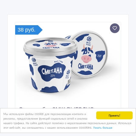
38 руб.
Сметана без ЗМЖ ВЫГОДНО
Мы используем файлы cookie для персонализации контента и
Принять!
рекламы, предоставления функций социальных сетей и анализа
нашего трафика. На сайте действует политика о неразглашении персональных данных. Используя
этот веб-сайт, вы соглашаетесь с нашим использованием coookies.
Узнать больше
24/01/2023 16:01