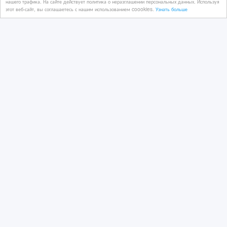
нашего трафика. На сайте действует политика о неразглашении персональных данных. Используя
Казахстан, Астана
этот веб-сайт, вы соглашаетесь с нашим использованием coookies.
Узнать больше
Нотариус г. Астана без выходных.
Левый берег