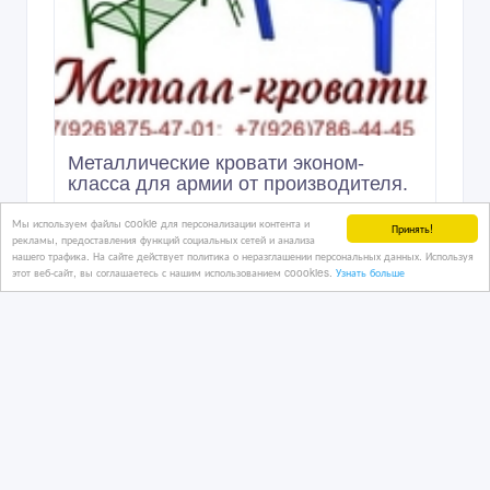
Металлические кровати эконом-
класса для армии от производителя.
Мы используем файлы cookie для персонализации контента и
Принять!
рекламы, предоставления функций социальных сетей и анализа
17 час. назад
нашего трафика. На сайте действует политика о неразглашении персональных данных. Используя
этот веб-сайт, вы соглашаетесь с нашим использованием coookies.
Узнать больше
Мебель и интерьер, продажа мебели для дома и пред
Казахстан, Астана
4 990 тенге 〒