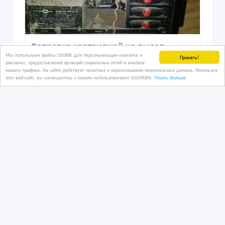
13/08/2023 07:46
Информационные услуги
Казахстан, Астана
Мы используем файлы cookie для персонализации контента и
Принять!
рекламы, предоставления функций социальных сетей и анализа
нашего трафика. На сайте действует политика о неразглашении персональных данных. Используя
этот веб-сайт, вы соглашаетесь с нашим использованием coookies.
Узнать больше