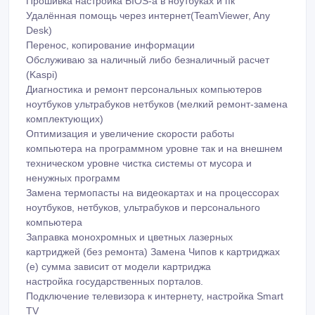
ноутбуков ультрабуков нетбуков (мелкий ремонт-замена
комплектующих)
Оптимизация и увеличение скорости работы
компьютера на программном уровне так и на внешнем
техническом уровне чистка системы от мусора и
ненужных программ
Замена термопасты на видеокартах и на процессорах
ноутбуков, нетбуков, ультрабуков и персонального
компьютера
Заправка монохромных и цветных лазерных
картриджей (без ремонта) Замена Чипов к картриджах
(е) сумма зависит от модели картриджа
настройка государственных порталов.
Подключение телевизора к интернету, настройка Smart
TV
Замена матрицы, клавиатуры на ноутбуке Замена
термопленки в принтерах
Писать на WhatsApp если не беру трубку
Сборка рк или же Апгрейд вашей техники пк ноутбука
если таковая возможность есть до максимума) и тп
Помощь в покупке техники