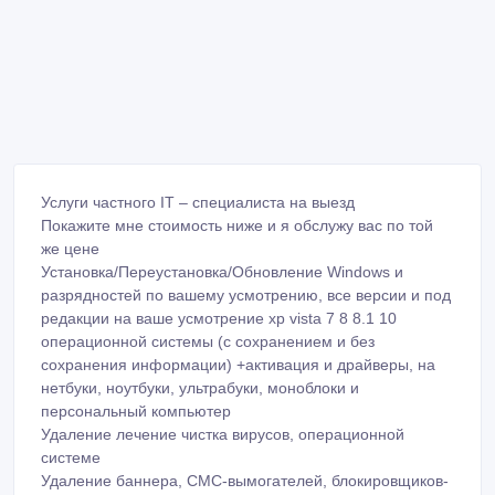
Услуги частного IT – специалиста на выезд
Покажите мне стоимость ниже и я обслужу вас по той
же цене
Установка/Переустановка/Обновление Windows и
разрядностей по вашему усмотрению, все версии и под
редакции на ваше усмотрение xp vista 7 8 8.1 10
операционной системы (с сохранением и без
сохранения информации) +активация и драйверы, на
нетбуки, ноутбуки, ультрабуки, моноблоки и
персональный компьютер
Удаление лечение чистка вирусов, операционной
системе
Удаление баннера, СМС-вымогателей, блокировщиков-
спамов, рекламы, трояны , черви , руткиты варианта
удаления 2. 1 – без переустановки ОС (при отсутствии
поражения системных файлов Windows вирусами), 2 –
с переустановкой Windows
Установка и настройка антивируса
Установка программных обеспечений и игр (Любых
программных обеспечений) игры на заказ либо есть уже