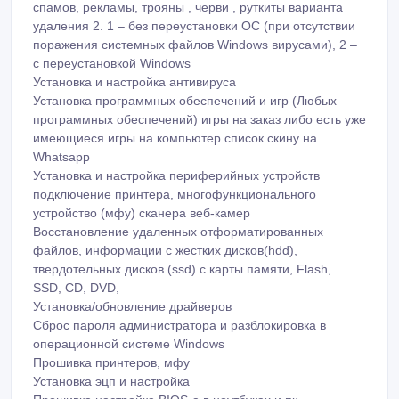
имеющиеся игры на компьютер список скину на
Whatsapp
Установка и настройка периферийных устройств
подключение принтера, многофункционального
устройство (мфу) сканера веб-камер
Восстановление удаленных отформатированных
файлов, информации с жестких дисков(hdd),
твердотельных дисков (ssd) с карты памяти, Flash,
SSD, CD, DVD,
Установка/обновление драйверов
Сброс пароля администратора и разблокировка в
операционной системе Windows
Прошивка принтеров, мфу
Установка эцп и настройка
Прошивка настройка BIOS-а в ноутбуках и пк
Удалённая помощь через интернет(TeamViewer, Any
Desk)
Перенос, копирование информации
Обслуживаю за наличный либо безналичный расчет
(Kaspi)
Диагностика и ремонт персональных компьютеров