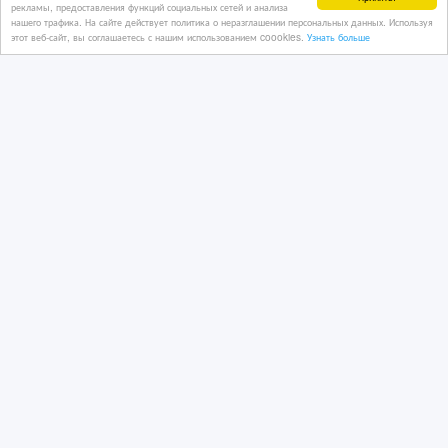
рекламы, предоставления функций социальных сетей и анализа
нашего трафика. На сайте действует политика о неразглашении персональных данных. Используя
6 час. назад
этот веб-сайт, вы соглашаетесь с нашим использованием coookies.
Узнать больше
Услуги - разное
Казахстан, Астана
3 000 тенге 〒
Один и тот же сон? Расшифрую за 2
часа ‎
4 дн. назад
Услуги - разное