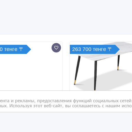
0 тенге 〒
263 700 тенге 〒
нта и рекламы, предоставления функций социальных сетей 
ых. Используя этот веб-сайт, вы соглашаетесь с нашим исп
сторонний скотч на
Стол обеденный Рио D
невой основе 48 мм.
2849.2, белый мрамор