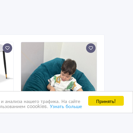
Принять!
и анализа нашего трафика. На сайте
ользованием coookies.
Узнать больше
T-
Предлагаем уютные
кресла-мешки