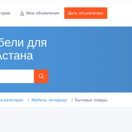
гории
Мои объявления
Дать объявление
бели для
Астана
се категории
Мебель, интерьер
Бытовые товары