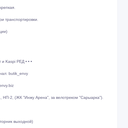
крепкая.
ри транспортировки.
ции)
и Kaspi РЕД • • •
ал: butik_envy
nvy.biz
1, НП-2, (ЖК "Инжу Арена", за велотреком "Сарыарка").
вторник выходной)