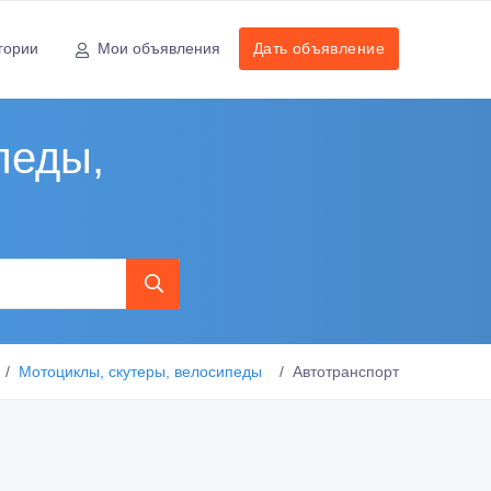
гории
Мои объявления
Дать объявление
педы,
Мотоциклы, скутеры, велосипеды
Автотранспорт