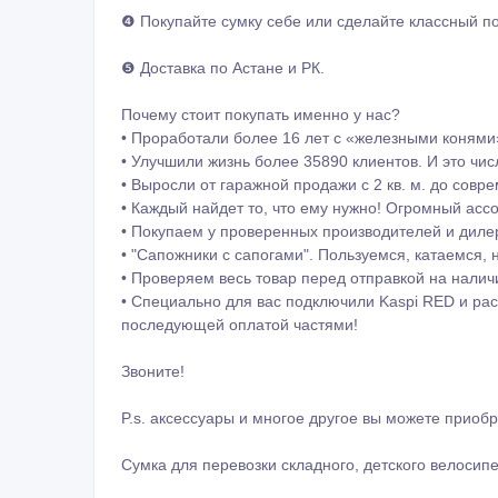
❹ Покупайте сумку себе или сделайте классный п
❺ Доставка по Астане и РК.
Почему стоит покупать именно у нас?
• Проработали более 16 лет с «железными конями
• Улучшили жизнь более 35890 клиентов. И это чис
• Выросли от гаражной продажи с 2 кв. м. до совре
• Каждый найдет то, что ему нужно! Огромный асс
• Покупаем у проверенных производителей и дилер
• "Сапожники с сапогами". Пользуемся, катаемся, 
• Проверяем весь товар перед отправкой на наличи
• Специально для вас подключили Kaspi RED и рас
последующей оплатой частями!
Звоните!
P.s. аксессуары и многое другое вы можете приобр
Сумка для перевозки складного, детского велосип