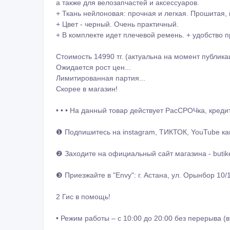
а также для велозапчастей и аксессуаров.
+ Ткань нейлоновая: прочная и легкая. Прошитая, 
+ Цвет - черный. Очень практичный.
+ В комплекте идет плечевой ремень. + удобство п
Стоимость 14990 тг. (актуальна на момент публика
Ожидается рост цен...
Лимитированная партия...
Скорее в магазин!
• • • На данный товар действует РасСРОЧка, кредит 
❶ Подпишитесь на instagram, ТИКТОК, YouTube кан
❷ Заходите на официальный сайт магазина - butike
❸ Приезжайте в "Envy": г. Астана, ул. Орынбор 10/
2 Гис в помощь!
• Режим работы – с 10:00 до 20:00 без перерыва (