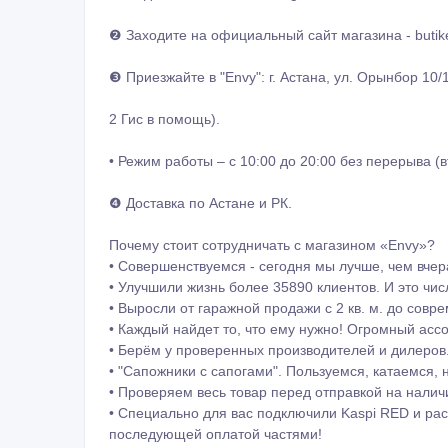
❷ Заходите на официальный сайт магазина - butike
❸ Приезжайте в "Envy": г. Астана, ул. Орынбор 10/
2 Гис в помощь).
• Режим работы – с 10:00 до 20:00 без перерыва (
❹ Доставка по Астане и РК.
Почему стоит сотрудничать с магазином «Envy»?
• Совершенствуемся - сегодня мы лучше, чем вчер
• Улучшили жизнь более 35890 клиентов. И это чис
• Выросли от гаражной продажи с 2 кв. м. до совре
• Каждый найдет то, что ему нужно! Огромный асс
• Берём у проверенных производителей и дилеров.
• "Сапожники с сапогами". Пользуемся, катаемся, 
• Проверяем весь товар перед отправкой на наличи
• Специально для вас подключили Kaspi RED и рас
последующей оплатой частями!