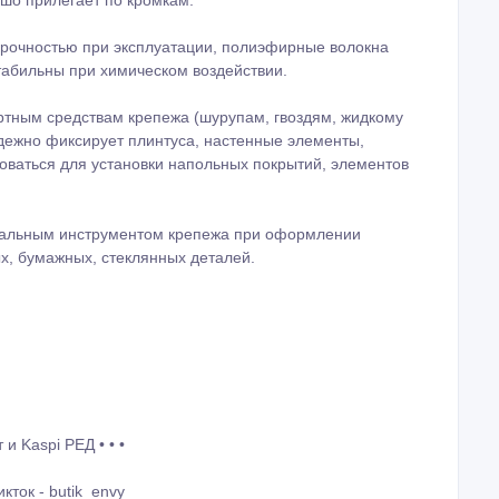
 прочностью при эксплуатации, полиэфирные волокна
абильны при химическом воздействии.
артным средствам крепежа (шурупам, гвоздям, жидкому
адежно фиксирует плинтуса, настенные элементы,
оваться для установки напольных покрытий, элементов
ктуальным инструментом крепежа при оформлении
х, бумажных, стеклянных деталей.
и Kaspi РЕД • • •
кток - butik_envy