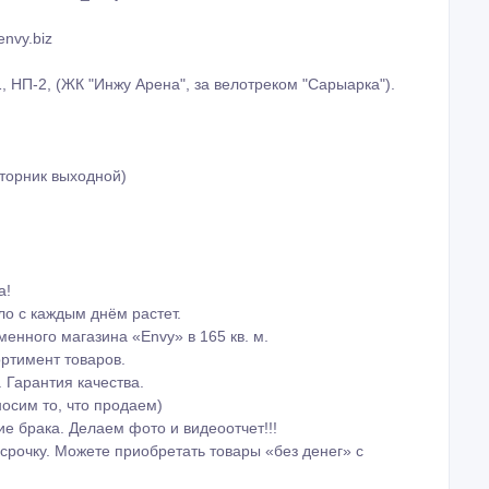
nvy.biz
1, НП-2, (ЖК "Инжу Арена", за велотреком "Сарыарка").
вторник выходной)
а!
ло с каждым днём растет.
менного магазина «Envy» в 165 кв. м.
ортимент товаров.
 Гарантия качества.
носим то, что продаем)
е брака. Делаем фото и видеоотчет!!!
срочку. Можете приобретать товары «без денег» с