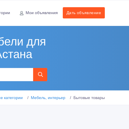
гории
Мои объявления
Дать объявление
бели для
Астана
се категории
Мебель, интерьер
Бытовые товары