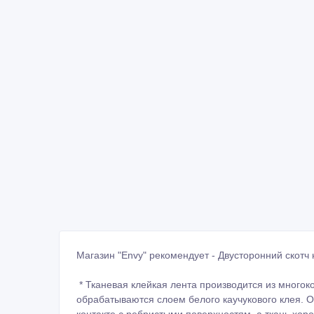
Магазин "Envy" рекомендует - Двусторонний скотч
*️ Тканевая клейкая лента производится из много
обрабатываются слоем белого каучукового клея. 
контакте с ребристыми поверхностям, а ткань хор