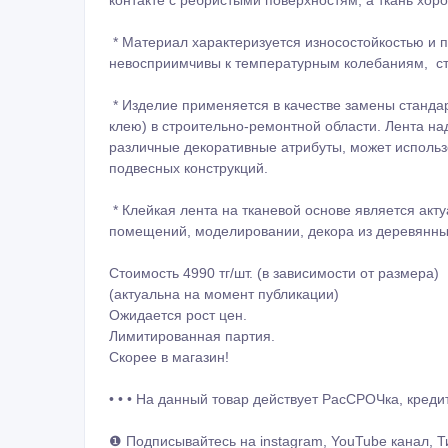
*️ Материал характеризуется износостойкостью и
невосприимчивы к температурным колебаниям, ст
*️ Изделие применяется в качестве замены станд
клею) в строительно-ремонтной области. Лента н
различные декоративные атрибуты, может использ
подвесных конструкций.
*️ Клейкая лента на тканевой основе является а
помещений, моделировании, декора из деревянны
Стоимость 4990 тг/шт. (в зависимости от размера)
(актуальна на момент публикации)
Ожидается рост цен.
Лимитированная партия.
Скорее в магазин!
• • • На данный товар действует РасСРОЧка, кредит 
❶ Подписывайтесь на instagram, YouTube канал, Ти