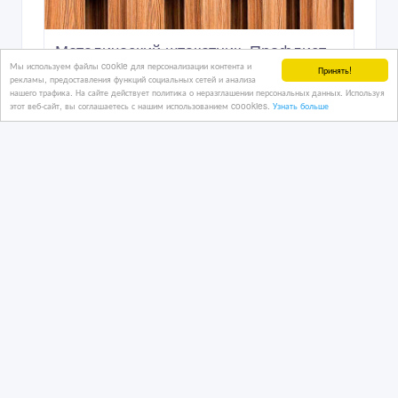
Металический штакетник. Профлист.
Мы используем файлы cookie для персонализации контента и
Принять!
рекламы, предоставления функций социальных сетей и анализа
нашего трафика. На сайте действует политика о неразглашении персональных данных. Используя
этот веб-сайт, вы соглашаетесь с нашим использованием coookies.
Узнать больше
23/04/2025 10:03
Фасадные материалы
Казахстан, Астана