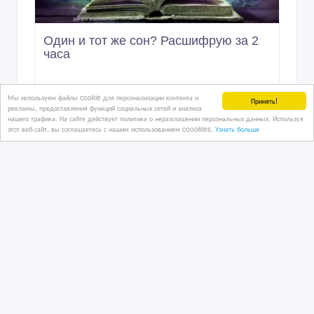
Один и тот же сон? Расшифрую за 2
часа ‎
3 дн. назад
Мы используем файлы cookie для персонализации контента и
Принять!
рекламы, предоставления функций социальных сетей и анализа
Услуги - разное
нашего трафика. На сайте действует политика о неразглашении персональных данных. Используя
Казахстан, Астана
этот веб-сайт, вы соглашаетесь с нашим использованием coookies.
Узнать больше