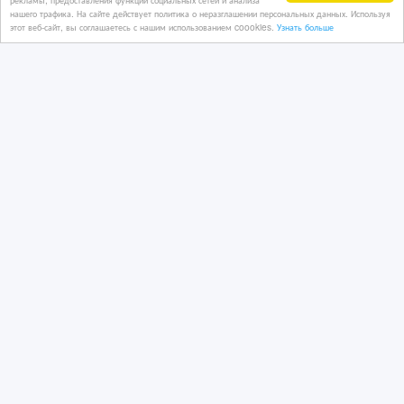
нашего трафика. На сайте действует политика о неразглашении персональных данных. Используя
16 час. назад
этот веб-сайт, вы соглашаетесь с нашим использованием coookies.
Узнать больше
Услуги - разное
Казахстан, Астана
3 000 тенге 〒
Один и тот же сон? Расшифрую за 2
часа ‎
4 дн. назад
Услуги - разное