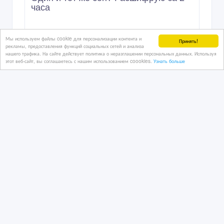
часа ‎
Мы используем файлы cookie для персонализации контента и
12 час. назад
Принять!
рекламы, предоставления функций социальных сетей и анализа
Услуги - разное
нашего трафика. На сайте действует политика о неразглашении персональных данных. Используя
Казахстан, Астана
этот веб-сайт, вы соглашаетесь с нашим использованием coookies.
Узнать больше
300 тенге 〒
Обработка и продажа стекла и зеркал