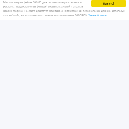
Мы используем файлы cookie для персонализации контента и
Принять!
рекламы, предоставления функций социальных сетей и анализа
нашего трафика. На сайте действует политика о неразглашении персональных данных. Используя
этот веб-сайт, вы соглашаетесь с нашим использованием coookies.
Узнать больше
Инвестируйте в уникальный
земельный участок площадью 14
гектаров
26/06/2026 13:25
Недвижимость - разное
Казахстан, Астана
4 250 €