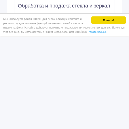
Обработка и продажа стекла и зеркал
Мы используем файлы cookie для персонализации контента и
Принять!
рекламы, предоставления функций социальных сетей и анализа
нашего трафика. На сайте действует политика о неразглашении персональных данных. Используя
7 час. назад
этот веб-сайт, вы соглашаетесь с нашим использованием coookies.
Узнать больше
Услуги - разное
Казахстан, Астана
3 000 тенге 〒
Один и тот же сон? Расшифрую за 2
часа ‎