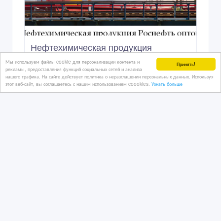
Нефтехимическая продукция
Роснефть оптом
Мы используем файлы cookie для персонализации контента и
Принять!
рекламы, предоставления функций социальных сетей и анализа
нашего трафика. На сайте действует политика о неразглашении персональных данных. Используя
этот веб-сайт, вы соглашаетесь с нашим использованием coookies.
Узнать больше
29 дн. назад
Бензин, дизтопливо, смазочные материалы
Казахстан, Астана