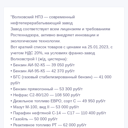
"Волховский НПЗ — современный
нефтеперерабатывающий завод
Завод соответствует всем лицензиям и требованиям
Ростехнадзора, активно внедряет инновации и
экологические технологии.
Вот краткий список товаров с ценами на 25.01.2023, с
учетом НДС 20%, на условиях франко-завод
Волховстрой I (ж/д, цистерна):
• Бензин АИ-92-К5 — 39 050 руб/т
• Бензин АИ-95-К5 — 42 370 руб/т
• БГС (газовый стабилизированный бензин) — 41 000
руб/т
• Бензин прямогонный — 53 300 руб/т
• Нефрас С2-80/120 — 108 500 руб/т
• Дизельное топливо ЕВРО, сорт C — 49 950 руб/т
• Мазут М-100, вид II — 53 000 руб/т
• Парафин нефтяной С-14 — С17 — 110 400 руб/т
• Газойль — 50 000 руб/т
• Реактивное топливо РТ — 62 000 руб/т