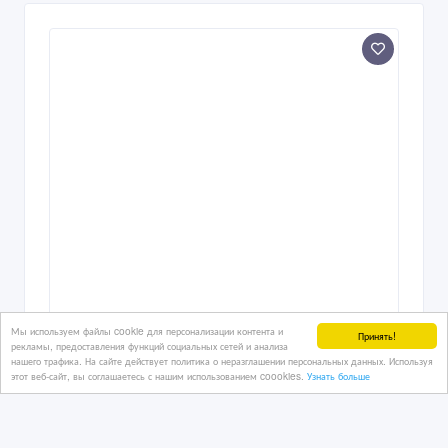
Мы используем файлы cookie для персонализации контента и
Принять!
рекламы, предоставления функций социальных сетей и анализа
нашего трафика. На сайте действует политика о неразглашении персональных данных. Используя
этот веб-сайт, вы соглашаетесь с нашим использованием coookies.
Узнать больше
Сахар, зерновые и зернобобовые,
масличные культуры, корма в
Казахстане