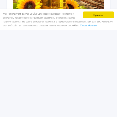
Мы используем файлы cookie для персонализации контента и
Принять!
рекламы, предоставления функций социальных сетей и анализа
нашего трафика. На сайте действует политика о неразглашении персональных данных. Используя
этот веб-сайт, вы соглашаетесь с нашим использованием coookies.
Узнать больше
Подсолнечное масло наливом от
завода Юг Руси в Казахстане
05/07/2026 10:40
Продукты питания и напитки
Казахстан, Астана