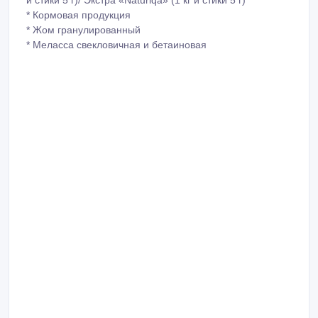
и стики 5 г)/ Экстра «Naturiqa» (1 кг и стики 5 г)
* Кормовая продукция
* Жом гранулированный
* Меласса свекловичная и бетаиновая