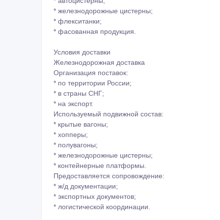
* стабильный гранулометрический состав;
* удобство хранения и транспортировки;
* высокая питательная ценность;
* длительный срок хранения.
3. Масло подсолнечное
Поставка подсолнечного масла осуществляется в
Виды продукции:
* масло подсолнечное сырое;
* масло подсолнечное рафинированное дезодори
Форматы поставки:
* автоцистерны;
* железнодорожные цистерны;
* флекситанки;
* фасованная продукция.
Условия доставки
Железнодорожная доставка
Организация поставок:
* по территории России;
* в страны СНГ;