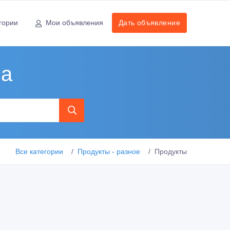
гории
Мои объявления
Дать объявление
на
Все категории
Продукты - разное
Продукты