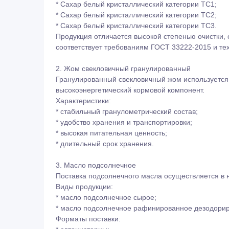
свекловичного жома и сопутствующей продукции п
мощности комбината позволяют обеспечивать ста
рынка и экспортных поставок.
Благодаря удобному расположению и развитой ж
осуществляет регулярные поставки продукции ав
в страны СНГ и на экспорт.
Продукция
1. Сахар белый свекловичный ГОСТ 33222-2015
Категории:
* Сахар белый кристаллический категории Экстра;
* Сахар белый кристаллический категории ТС1;
* Сахар белый кристаллический категории ТС2;
* Сахар белый кристаллический категории ТС3.
Продукция отличается высокой степенью очистки,
соответствует требованиям ГОСТ 33222-2015 и те
2. Жом свекловичный гранулированный
Гранулированный свекловичный жом используется 
высокоэнергетический кормовой компонент.
Характеристики: