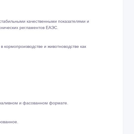
ереработки сахарной свеклы. Производственные
бильные объемы выпуска продукции для внутреннего
елезнодорожной инфраструктуре предприятие
томобильным и железнодорожным транспортом по России,
 стабильными качественными показателями и
хнических регламентов ЕАЭС.
в кормопроизводстве и животноводстве как