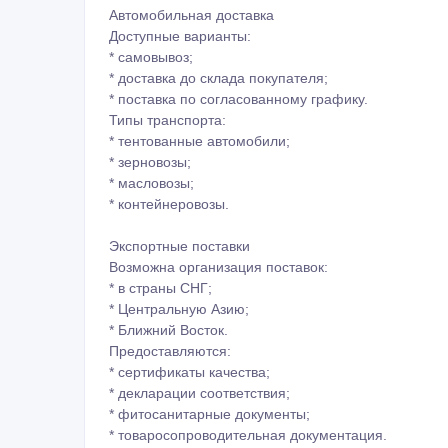
* на экспорт.
Используемый подвижной состав:
* крытые вагоны;
* хопперы;
* полувагоны;
* железнодорожные цистерны;
* контейнерные платформы.
Предоставляется сопровождение:
* ж/д документации;
* экспортных документов;
* логистической координации.
Автомобильная доставка
Доступные варианты:
* самовывоз;
* доставка до склада покупателя;
* поставка по согласованному графику.
Типы транспорта:
* тентованные автомобили;
* зерновозы;
* масловозы;
* контейнеровозы.