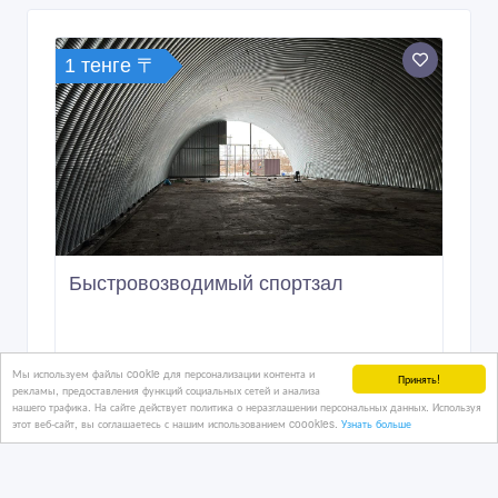
1 тенге 〒
Быстровозводимый спортзал
30 дн. назад
Мы используем файлы cookie для персонализации контента и
Принять!
рекламы, предоставления функций социальных сетей и анализа
Продам прочее
нашего трафика. На сайте действует политика о неразглашении персональных данных. Используя
Казахстан, Астана
этот веб-сайт, вы соглашаетесь с нашим использованием coookies.
Узнать больше