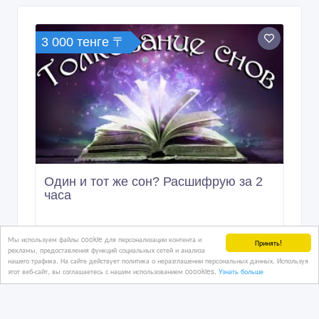
3 000 тенге 〒
Один и тот же сон? Расшифрую за 2
часа ‎
1 дн. назад
Мы используем файлы cookie для персонализации контента и
Принять!
рекламы, предоставления функций социальных сетей и анализа
Услуги - разное
нашего трафика. На сайте действует политика о неразглашении персональных данных. Используя
Казахстан, Астана
этот веб-сайт, вы соглашаетесь с нашим использованием coookies.
Узнать больше