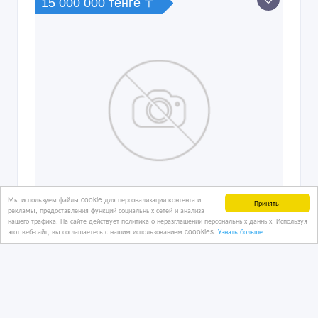
15 000 000 тенге 〒
Мы используем файлы cookie для персонализации контента и
Принять!
рекламы, предоставления функций социальных сетей и анализа
нашего трафика. На сайте действует политика о неразглашении персональных данных. Используя
этот веб-сайт, вы соглашаетесь с нашим использованием coookies.
Узнать больше
куплю квартиру новую квартиру не
позже 2000 года постройки
03/10/2017 19:58