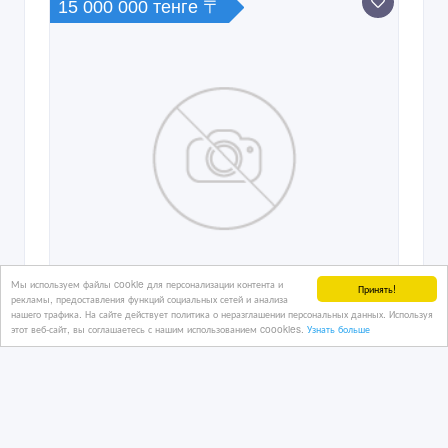
15 000 000 тенге 〒
Мы используем файлы cookie для персонализации контента и
Принять!
рекламы, предоставления функций социальных сетей и анализа
нашего трафика. На сайте действует политика о неразглашении персональных данных. Используя
этот веб-сайт, вы соглашаетесь с нашим использованием coookies.
Узнать больше
куплю квартиру новую квартиру не
позже 2000 года постройки
03/10/2017 19:58