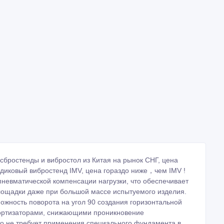
сбростенды и вибростол из Китая на рынок СНГ, цена
одиковый вибростенд IMV, цена гораздо ниже，чем IMV !
невматической компенсации нагрузки, что обеспечивает
ощадки даже при большой массе испытуемого изделия.
ожность поворота на угол 90 создания горизонтальной
мортизаторами, снижающими проникновение
что не требует применения специального фундамента в