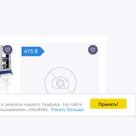
475 $
Принять!
и анализа нашего трафика. На сайте
ользованием coookies.
Узнать больше
Устройство перемотки и
измерения кромки УПИК-7