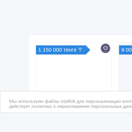
1 150 000 тенге 〒
8 00
Мы используем файлы cookie для персонализации конте
действует политика о неразглашении персональных данн
Весы для погрузчиков с
Сис
системой мониторинга
заг