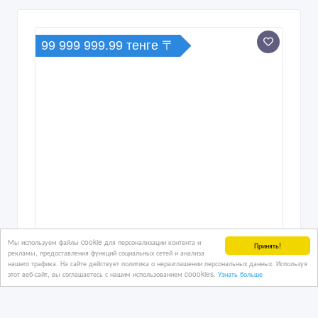
99 999 999.99 тенге 〒
Мы используем файлы cookie для персонализации контента и
Принять!
рекламы, предоставления функций социальных сетей и анализа
нашего трафика. На сайте действует политика о неразглашении персональных данных. Используя
этот веб-сайт, вы соглашаетесь с нашим использованием coookies.
Узнать больше
Прибыльный хостел в центре Астаны