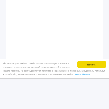
Мы используем файлы cookie для персонализации контента и
Принять!
рекламы, предоставления функций социальных сетей и анализа
нашего трафика. На сайте действует политика о неразглашении персональных данных. Используя
этот веб-сайт, вы соглашаетесь с нашим использованием coookies.
Узнать больше
Прибыльный хостел в центре Астаны
12/03/2026 20:45
Коммерческая недвижимость, гаражи, стоянки