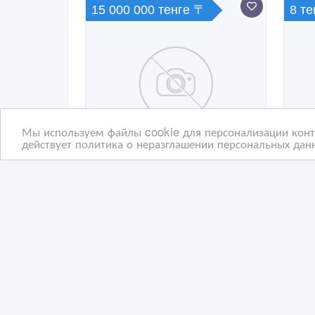
15 000 000 тенге 〒
8 т
Мы используем файлы cookie для персонализации конте
действует политика о неразглашении персональных данн
куплю квартиру новую
куп
квартиру не позже 2000
аст
года постройки
03/10/2017 19:58
19
Купить квартиру
Ку
Казахстан, Астана
Ка