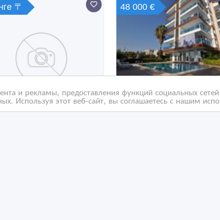
енге 〒
48 000 €
нта и рекламы, предоставления функций социальных сетей 
ых. Используя этот веб-сайт, вы соглашаетесь с нашим исп
лю квартиру в городе
Срочно продам квартир
ана
Алании Турция.
Апартаменты на
побережье моря.
/09/2017 18:04
12/07/2017 12:05
пить квартиру
Купить квартиру
захстан, Астана
Казахстан, Астана