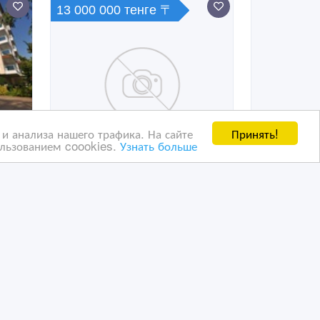
13 000 000 тенге 〒
Принять!
и анализа нашего трафика. На сайте
ользованием coookies.
Узнать больше
у в
Куплю квартиру в Астане
31/05/2017 10:07
Купить квартиру
Казахстан, Астана