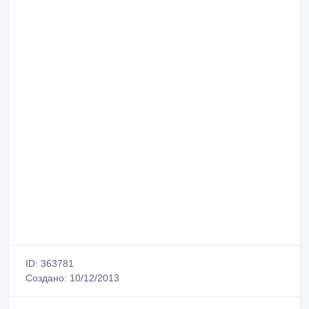
ID: 363781
Создано: 10/12/2013
Сообщить о нарушении
Распечатать
Boscaini Company