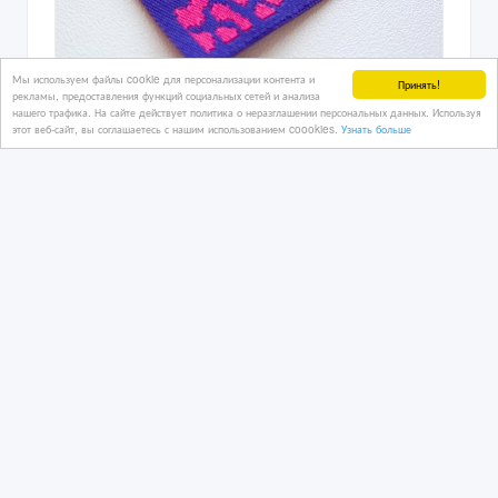
2 800 тенге 〒
Мы используем файлы cookie для персонализации контента и
Принять!
рекламы, предоставления функций социальных сетей и анализа
нашего трафика. На сайте действует политика о неразглашении персональных данных. Используя
этот веб-сайт, вы соглашаетесь с нашим использованием coookies.
Узнать больше
Печать на фуболках
03/10/2024 07:18
Полиграфические, издательские услуги
Казахстан, Астана
600 тенге 〒