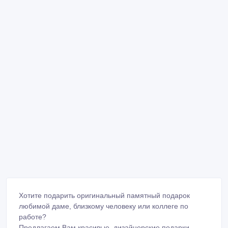
Хотите подарить оригинальный памятный подарок
любимой даме, близкому человеку или коллеге по
работе?
Предлагаем Вам красивые, дизайнерские подарки,
которые не будут забыты:
Открытки – корпоративные и индивидуальные.
Кружки с нанесением любого изображения.
Фотокалендари с изображением того, кому будет
подарен подарок.
Брелоки, фотомагниты (с любым изображением).
Фотографии, изящно оформленные в честь праздника.
Быстро, качественно, а главное, доступно!!!
Астана. Левый берег, ул. Орынбор 21/1, офис № 35.
Тел.: 29 41 32
E-mail: boscaini@bk.ru
www.boscaini.kz