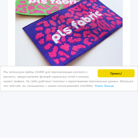
Мы используем файлы cookie для персонализации контента и
Принять!
рекламы, предоставления функций социальных сетей и анализа
нашего трафика. На сайте действует политика о неразглашении персональных данных. Используя
этот веб-сайт, вы соглашаетесь с нашим использованием coookies.
Узнать больше
Печать этикеток и лейблов для
одежды в Астане
13/12/2025 09:14
Полиграфические, издательские услуги
Казахстан, Астана