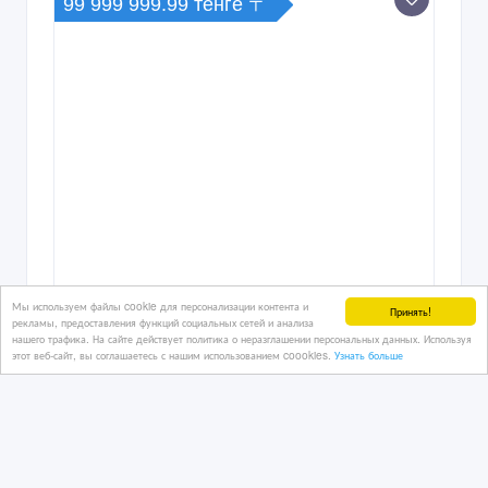
99 999 999.99 тенге 〒
Мы используем файлы cookie для персонализации контента и
Принять!
рекламы, предоставления функций социальных сетей и анализа
нашего трафика. На сайте действует политика о неразглашении персональных данных. Используя
этот веб-сайт, вы соглашаетесь с нашим использованием coookies.
Узнать больше
Прибыльный хостел в центре Астаны
12/03/2026 20:45