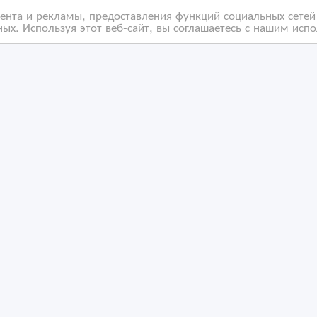
нта и рекламы, предоставления функций социальных сетей 
ых. Используя этот веб-сайт, вы соглашаетесь с нашим исп
быльный хостел в
СДАМ помещение под
тре Астаны | HOSTEL
любой вид деятельнос
77
/03/2026 19:49
10/06/2023 16:20
ки
оммерческая недвижимость, гаражи, стоянки
Коммерческая недвижимост
захстан, Астана
Казахстан, Астана
ность за содержание размещенных объявлений.
 Мы не передаем и не продаем личную информацию зарегистриро