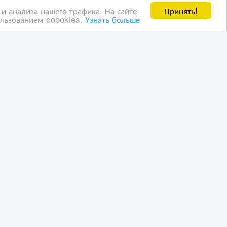
Принять!
и анализа нашего трафика. На сайте
ользованием coookies.
Узнать больше
Продается предприятие
ти
пиролиза отработанных
шин вместе помещениями
09/02/2023 10:24
ь, гаражи, стоянки
Коммерческая недвижимость, гаражи, стоянки
Казахстан, Астана
ванных пользователей ВсеСделки третим лицам. Мы