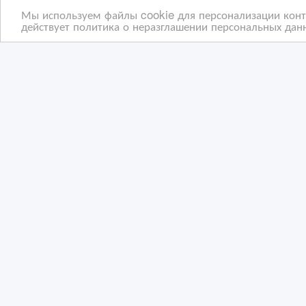
Мы используем файлы cookie для персонализации конте
действует политика о неразглашении персональных данн
Прибыльный хостел в
При
центре Астаны
цен
13/
12/03/2026 20:45
12
Коммерческая недвижимость, гаражи, стоян
К
Казахстан, Астана
Ка
Copyright © 2009-2026 ВсеСделки. All rights reserved.
Администрация сайта ВсеСделки не несет ответствен
Мы ценим конфиденциальность наших пользователей.