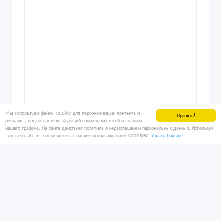
Мы используем файлы cookie для персонализации контента и
Принять!
рекламы, предоставления функций социальных сетей и анализа
нашего трафика. На сайте действует политика о неразглашении персональных данных. Используя
этот веб-сайт, вы соглашаетесь с нашим использованием coookies.
Узнать больше
Прибыльный хостел в центре Астаны
12/03/2026 20:45
Коммерческая недвижимость, гаражи, стоянки
Казахстан, Астана