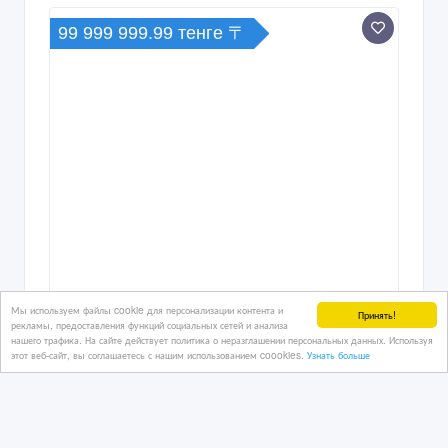
99 999 999.99 тенге 〒
Мы используем файлы cookie для персонализации контента и
Принять!
рекламы, предоставления функций социальных сетей и анализа
нашего трафика. На сайте действует политика о неразглашении персональных данных. Используя
этот веб-сайт, вы соглашаетесь с нашим использованием coookies.
Узнать больше
Прибыльный хостел в центре Астаны