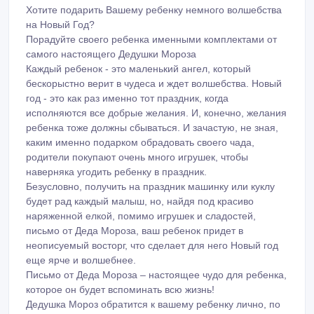
будет рад каждый малыш, но, найдя под красиво
наряженной елкой, помимо игрушек и сладостей,
письмо от Деда Мороза, ваш ребенок придет в
неописуемый восторг, что сделает для него Новый год
еще ярче и волшебнее.
Письмо от Деда Мороза – настоящее чудо для ребенка,
которое он будет вспоминать всю жизнь!
Дедушка Мороз обратится к вашему ребенку лично, по
имени.
Вы можете выбрать уже готовый текст или написать
письмо самостоятельно!
Поздравление написано на красивой новогодней
открытке, дизайн которой выбираете вы!
Мы предлагаем несколько комплектов поздравлений от
Дедушки Мороза:
1. Конверт + письмо – 1000 тенге 2. Конверт, письмо,
похвальная грамота от Деда Мороза - 1300 тенге 3.
Конверт, письмо, похвальная грамота, телеграмма от
Деда Мороза (оформлено как бандероль) – 1800 тенге
4. Конверт, письмо, грамота, телеграмма, календарь с
фото малыша, фотомагнит (оформлено как бандероль)