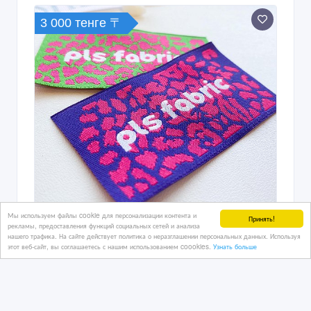
Печать этикеток и лейблов для
одежды в Астане
13/12/2025 09:14
Полиграфические, издательские услуги
Казахстан, Астана
2 800 тенге 〒
Мы используем файлы cookie для персонализации контента и
Принять!
рекламы, предоставления функций социальных сетей и анализа
нашего трафика. На сайте действует политика о неразглашении персональных данных. Используя
этот веб-сайт, вы соглашаетесь с нашим использованием coookies.
Узнать больше
Печать на фуболках